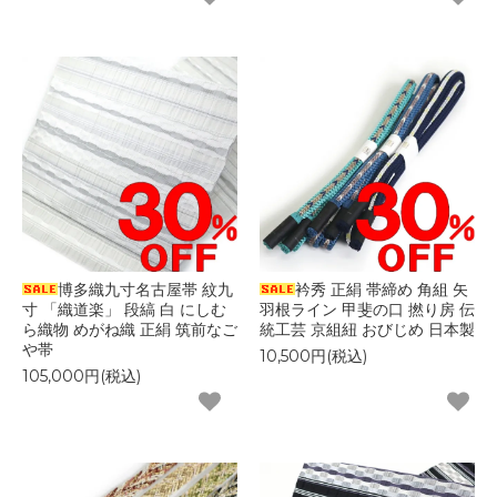
博多織九寸名古屋帯 紋九
衿秀 正絹 帯締め 角組 矢
寸 「織道楽」 段縞 白 にしむ
羽根ライン 甲斐の口 撚り房 伝
ら織物 めがね織 正絹 筑前なご
統工芸 京組紐 おびじめ 日本製
や帯
10,500円(税込)
105,000円(税込)