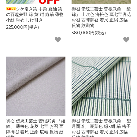
シケ引き染 手染 夏紬 染
御召 伝統工芸士 曽根武勇 「綾
の百趣矢野 緑 黄 紺 縦縞 薄物
錦」 山吹色 海松色 蔦七宝唐花
小紋 単衣 しけ引き
お召 西陣御召 着尺 正絹 広幅
反物 紋織物
225,000円(税込)
380,000円(税込)
御召 伝統工芸士 曽根武勇 「綾
御召 伝統工芸士 曽根武勇 「望
錦」 薄桜色 花菱 七宝 お召 西
月間道」 裏葉色 緑×紺 縞 格子
陣御召 着尺 正絹 広幅 反物 紋
お召 西陣御召 着尺 正絹 広幅