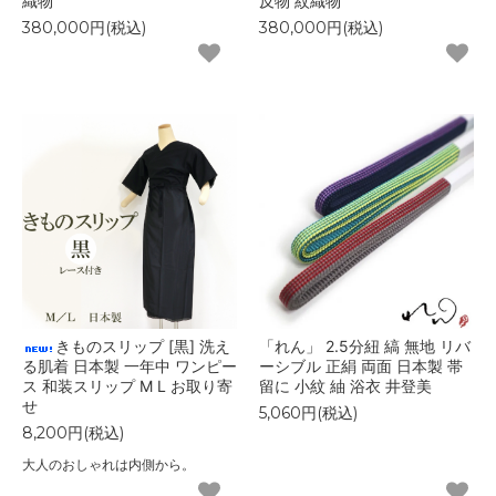
織物
反物 紋織物
380,000円(税込)
380,000円(税込)
きものスリップ [黒] 洗え
「れん」 2.5分紐 縞 無地 リバ
る肌着 日本製 一年中 ワンピー
ーシブル 正絹 両面 日本製 帯
ス 和装スリップ M L お取り寄
留に 小紋 紬 浴衣 井登美
せ
5,060円(税込)
8,200円(税込)
大人のおしゃれは内側から。