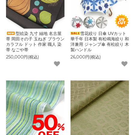
型絵染 九寸 紬地 名古屋
雪花絞り 日傘 UVカット
帯 岡田その子 玉ねぎ ブラウン
華千年 日本製 有松鳴海絞り 和
カラフル ドット 作家 職人 染
洋兼用 ジャンプ傘 有松絞り 木
帯 なごや帯
製ハンドル
250,000円(税込)
26,000円(税込)