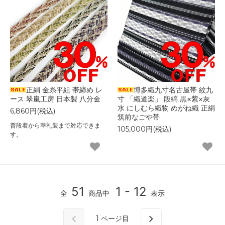
正絹 金糸平組 帯締め レ
博多織九寸名古屋帯 紋九
ース 翠嵐工房 日本製 八分金
寸 「織道楽」 段縞 黒×紫×灰
水 にしむら織物 めがね織 正絹
6,860円(税込)
筑前なごや帯
普段着から準礼装まで対応できま
105,000円(税込)
す。
51
1 - 12
全
商品中
表示
1
ページ目