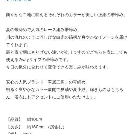
爽やかな白地に映えるそれぞれのカラーが美しい正絹の帯締め。
夏の帯締めで人気のレース組み帯締め。
川の流れのように涼しげな白糸の縞柄が爽やかなイメージを届け
てくれます。
裏と表で柄にさりげない違いがありますのでどちらを表にしても
使える2wayタイプの帯締めです。
今日の気分に合わせて変化できる楽しみが味わえます。
安心の人気ブランド「翠嵐工房」の帯締め。
明るく爽やかなカラー展開で夏紬や夏小紋、綿きものはもちろ
ん、浴衣にもアクセントにご使用いただけます。
【品質】 絹100％
【長さ】 約160cm （房含む）