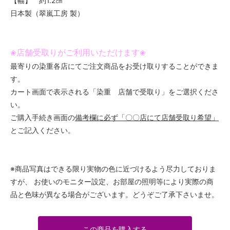
【幅】 約1.2㎝
日本製（翠嵐工房 製）
店舗受取りがご利用いただけます
❀
❀
最寄りの染重各店にてご注文商品をお受け取りすることができま
す。
カート画面で表示される「染重 店舗で受取り」をご選択くださ
い。
ご購入手続き画面の
備考欄に必ず「〇〇店にて店舗受取り希望」
とご記入ください。
※商品写真はできる限り実物の色に近づけるよう尽力しておりま
すが、 お使いのモニター設定、お部屋の照明等により実際の商
品と色味が異なる場合がございます。どうぞご了承下さいませ。
この商品を購入する