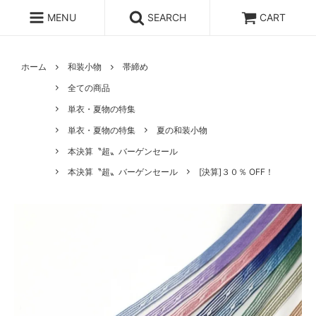
MENU
SEARCH
CART
ホーム
和装小物
帯締め
全ての商品
単衣・夏物の特集
単衣・夏物の特集
夏の和装小物
本決算〝超〟バーゲンセール
本決算〝超〟バーゲンセール
[決算]３０％ OFF！