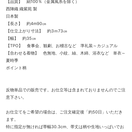
【品質】 絹100％（金属風糸を除く）
西陣織 織紫苑 製
日本製
【長さ】 約4m90㎝
【仕立上がり寸法】 約3ｍ73㎝
【幅】 約35㎝
【TPO】 食事会、観劇、お稽古など 準礼装～カジュアル
【合わせる着物】 色無地、小紋、紬、木綿、浴衣など 単衣～
夏時季
ポイント柄
反物単品での販売です。お仕立等は含まれておりませんのでご注
意下さい。
お仕立てをご希望の場合は、ご注文確定後「約50日」いただき
ます。
特に指定が無ければ帯幅30.3cm、帯丈は柄や生地いっぱいでお