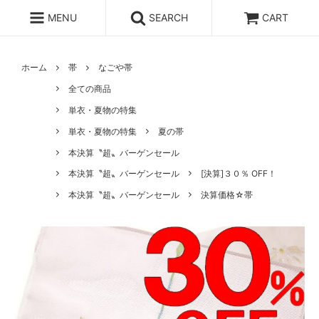
MENU
SEARCH
CART
ホーム
帯
なごや帯
全ての商品
単衣・夏物の特集
単衣・夏物の特集
夏の帯
本決算〝超〟バーゲンセール
本決算〝超〟バーゲンセール
[決算]３０％ OFF！
本決算〝超〟バーゲンセール
決算価格☆帯