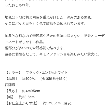
ったおしゃれ帯。
地色は下地に柄と同色を重ねがけした、深みのある黒色。
そこにパッと目を引く色で紋様を染め入れています。
抽象的な柄なので季節感や意匠の意味に悩まない、意外とコーデ
ィネートがしやすい作品。
柄部分が多いので全通感覚で結べます。
後姿に個性をだして、キモノファッショを楽しみたい貴女に。
【カラー】 ブラック×エンジ×ホワイト
【品質】 絹100％、（金属風糸を除く）
西陣織・
【長さ】 約4m95cm
【幅】 約33.6cm
【お仕立上がり寸法】 約3m85cm（目安）