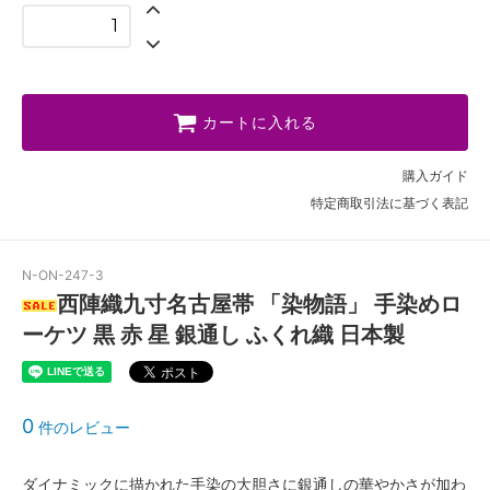
カートに入れる
購入ガイド
特定商取引法に基づく表記
N-ON-247-3
西陣織九寸名古屋帯 「染物語」 手染めロ
ーケツ 黒 赤 星 銀通し ふくれ織 日本製
0
件のレビュー
ダイナミックに描かれた手染の大胆さに銀通しの華やかさが加わ