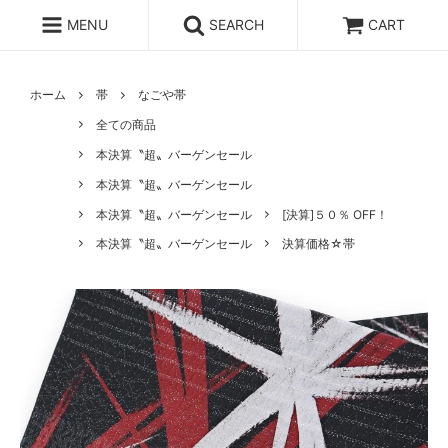
MENU
SEARCH
CART
ホーム
帯
なごや帯
全ての商品
本決算〝超〟バーゲンセール
本決算〝超〟バーゲンセール
本決算〝超〟バーゲンセール
[決算]５０％ OFF！
本決算〝超〟バーゲンセール
決算価格☆帯