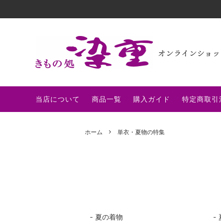
着物
全ての商品
帯
ウサギ
和雑貨
単衣・夏物の特集
その他
本決算
当店について
商品一覧
購入ガイド
特定商取引
博多織の帯特集
洗える
ホーム
単衣・夏物の特集
湿気対策とくしゅう
ライブ
夏の着物