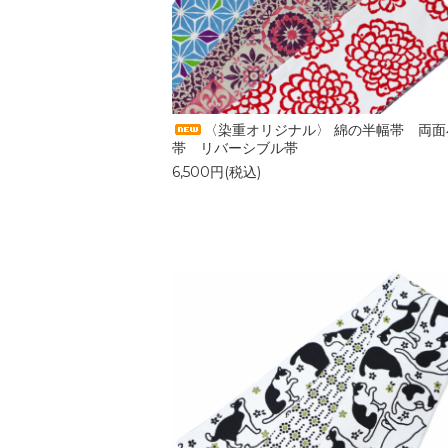
〈染重オリジナル〉 綿の半幅帯 両面
帯 リバーシブル帯
6,500円(税込)