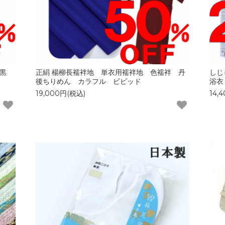
×黒
正絹 楊柳長襦袢地 単衣用襦袢地 色襦袢 丹
しじ
後ちりめん カラフル ビビッド
浴衣
19,000円(税込)
14,