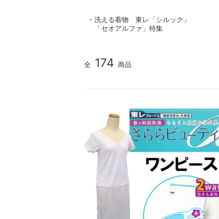
洗える着物 東レ「シルック」
「セオアルファ」特集
174
全
商品