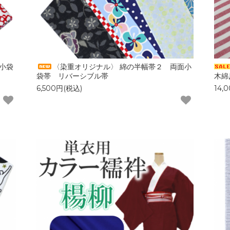
小袋
〈染重オリジナル〉 綿の半幅帯２ 両面小
袋帯 リバーシブル帯
木綿
6,500円(税込)
14,