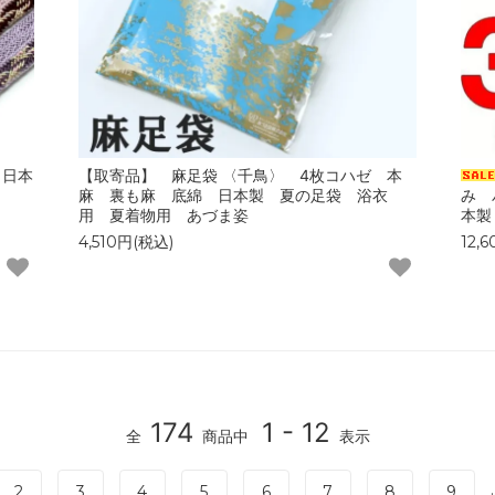
 日本
【取寄品】 麻足袋 〈千鳥〉 4枚コハゼ 本
麻 裏も麻 底綿 日本製 夏の足袋 浴衣
み 
用 夏着物用 あづま姿
本製
4,510円(税込)
12,
174
1 - 12
全
商品中
表示
.
2
3
4
5
6
7
8
9