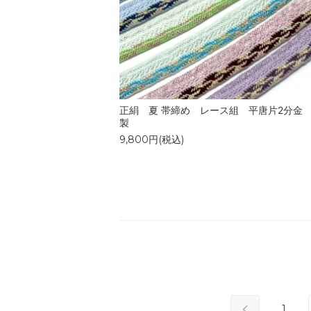
正絹 夏 帯締め レース組 平唐片2分金
製
9,800円(税込)
1