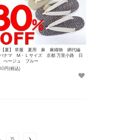
【夏】 草履 夏用 麻 麻織物 網代編
パナマ M・Ｌサイズ 京都 万里小路 日
 べージュ ブルー
600円(税込)
..
15