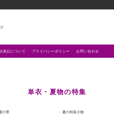
柄コーナー
襦袢（じゅばん）
店主の小部屋
・お仕立て
〝超〟バーゲンセール
「木綿」特集
法表記について
プライバシーポリシー
お問い合わせ
着物・帯・じゅばん（セット品）
男の着物
割引き対象品①
ライブ割引き対象品②
単衣・夏物の特集
夏の帯
夏の和装小物