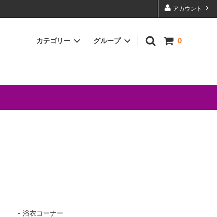
アカウント
カテゴリー
グループ
0
和装小物
染重の日 毎月１０日限定ページ
木綿きもの・カジュアル着物と半幅帯
アウトレットコーナー
浴衣コーナー