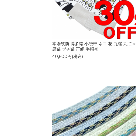
本場筑前 博多織 小袋帯 ネコ 花 九曜 丸 白
黒猫 ブチ猫 正絹 半幅帯
40,600円(税込)