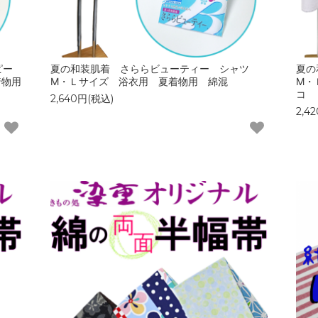
ピー
夏の和装肌着 さららビューティー シャツ
夏の
着物用
M・Ｌサイズ 浴衣用 夏着物用 綿混
M・
コ
2,640円(税込)
2,4