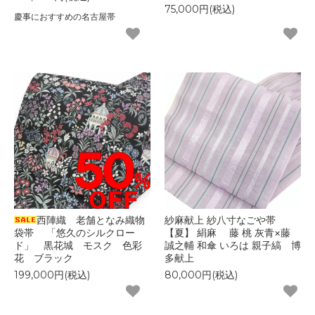
75,000円(税込)
慶事におすすめの名古屋帯
西陣織 老舗となみ織物
紗麻献上 紗八寸なごや帯
袋帯 「悠久のシルクロー
【夏】 絹麻 藤 桃 灰青×藤
ド」 黒花城 モスク 色彩
誠之輔 和傘 いろは 親子縞 博
花 ブラック
多献上
199,000円(税込)
80,000円(税込)