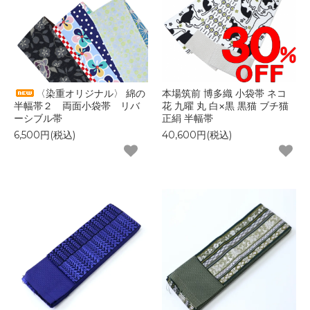
〈染重オリジナル〉 綿の
本場筑前 博多織 小袋帯 ネコ
半幅帯２ 両面小袋帯 リバ
花 九曜 丸 白×黒 黒猫 ブチ猫
ーシブル帯
正絹 半幅帯
6,500円(税込)
40,600円(税込)