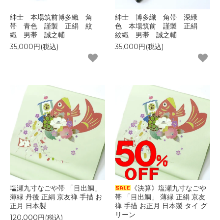
紳士 本場筑前博多織 角
紳士 博多織 角帯 深緑
帯 青色 謹製 正絹 紋
色 本場筑前 謹製 正絹
織 男帯 誠之輔
紋織 男帯 誠之輔
35,000円(税込)
35,000円(税込)
塩瀬九寸なごや帯 「目出鯛」
《決算》塩瀬九寸なごや
薄緑 丹後 正絹 京友禅 手描 お
帯 「目出鯛」 薄緑 正絹 京友
正月 日本製
禅 手描 お正月 日本製 タイ グ
リーン
120,000円(税込)