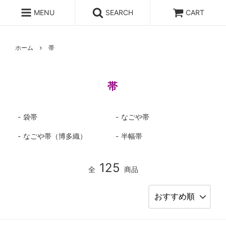
MENU
SEARCH
CART
ホーム
帯
帯
袋帯
なごや帯
なごや帯（博多織）
半幅帯
125
全
商品