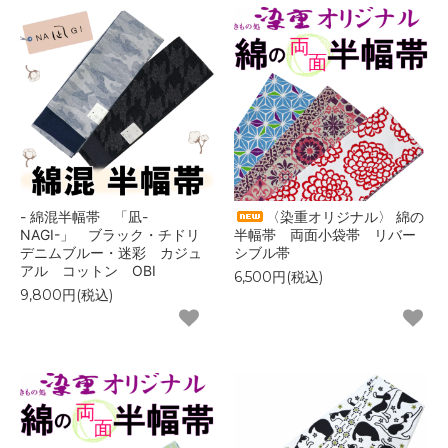
- 綿混半幅帯 「凪-
〈染重オリジナル〉 綿の
NAGI-」 ブラック・チドリ
半幅帯 両面小袋帯 リバー
デニムブルー・迷彩 カジュ
シブル帯
アル コットン OBI
6,500円(税込)
9,800円(税込)