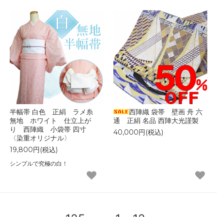
半幅帯 白色 正絹 ラメ糸
西陣織 袋帯 壁画 舟 六
無地 ホワイト 仕立上が
通 正絹 名品 西陣大光謹製
り 西陣織 小袋帯 四寸
40,000円(税込)
〈染重オリジナル〉
19,800円(税込)
シンプルで究極の白！